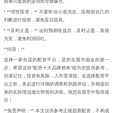
因单只股票的波动而导致爆仓。
* **理性投资：** 不要听信小道消息，应根据自己的
判断进行投资，避免盲目跟风。
* **及时止盈：** 达到预期收益后，及时止盈，落袋
为安，避免利润回吐。
**结语：**
选择一家合适的配资平台，是您在股市掘金的第一
步。希望这份“配资十大品牌榜单”能为您提供参考，
但请记住，投资有风险，入市需谨慎。在选择配资平
台之前，务必进行详细的调查和风险评估，并根据自
身的实际情况做出明智的决策。祝您在股市中取得成
功！
**免责声明：** 本文仅供参考正规股票配资，不构成