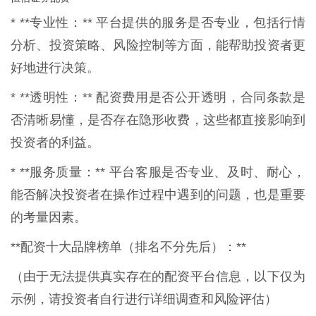
* **专业性：** 平台提供的服务是否专业，包括行情
分析、投资策略、风险控制等方面，能帮助投资者更
好地进行决策。
* **透明性：** 配资费用是否公开透明，合同条款是
否清晰易懂，是否存在隐形收费，这些都直接影响到
投资者的利益。
* **服务质量：** 平台客服是否专业、及时、耐心，
能否解决投资者在操作过程中遇到的问题，也是重要
的考量因素。
**配资十大品牌榜单（排名不分先后）：**
（由于无法提供真实存在的配资平台信息，以下仅为
示例，请投资者自行进行详细调查和风险评估）