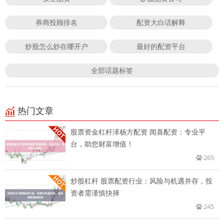
券商投顾排名
配资大白话解释
炒股怎么炒在哪开户
最好的配资平台
全部话题标签
热门文章
股票资金杠杆泽杨方配资 闻喜配资：专业平
台，助您财富增值！
265
炒股杠杆 股票配资行业：风险与机遇并存，投
资者需谨慎抉择
245