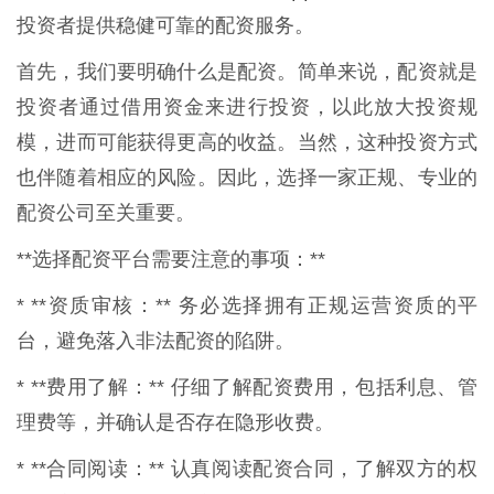
投资者提供稳健可靠的配资服务。
首先，我们要明确什么是配资。简单来说，配资就是
投资者通过借用资金来进行投资，以此放大投资规
模，进而可能获得更高的收益。当然，这种投资方式
也伴随着相应的风险。因此，选择一家正规、专业的
配资公司至关重要。
**选择配资平台需要注意的事项：**
* **资质审核：** 务必选择拥有正规运营资质的平
台，避免落入非法配资的陷阱。
* **费用了解：** 仔细了解配资费用，包括利息、管
理费等，并确认是否存在隐形收费。
* **合同阅读：** 认真阅读配资合同，了解双方的权