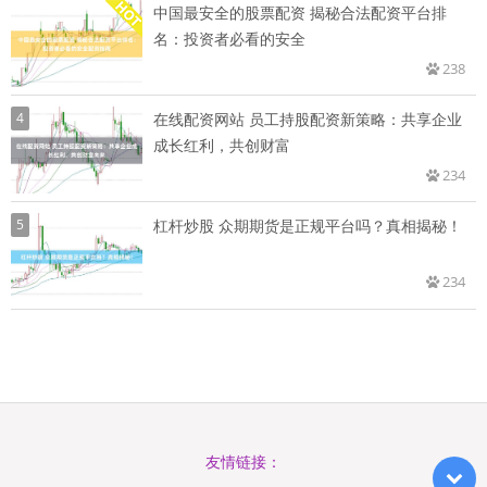
中国最安全的股票配资 揭秘合法配资平台排
名：投资者必看的安全
238
4
在线配资网站 员工持股配资新策略：共享企业
成长红利，共创财富
234
5
杠杆炒股 众期期货是正规平台吗？真相揭秘！
234
友情链接：