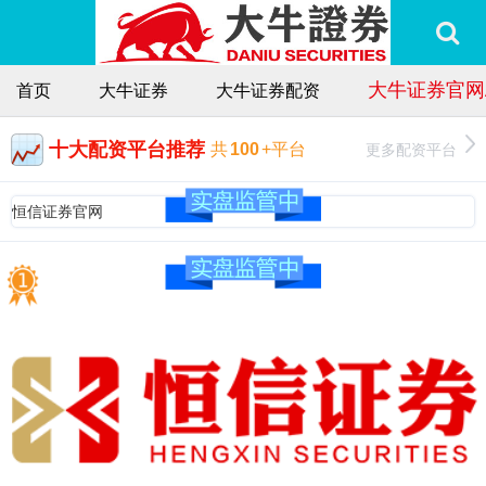
大牛证券官网
首页
大牛证券
大牛证券配资
十大配资平台推荐
更多配资平台
共
100
+平台
恒信证券官网