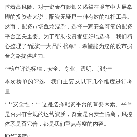
随着高风险。对于资金有限却又渴望在股市中大展拳
脚的投资者来说，配资无疑是一种有效的杠杆工具。
然而，配资市场鱼龙混杂，选择一家安全可靠的配资
平台至关重要。为了帮助投资者更好地选择，我们精
心整理了“配资十大品牌榜单”，希望能为您的股市掘
金之路提供助力。
**榜单评选标准：安全、专业、透明、服务**
本次榜单的评选，我们主要从以下几个维度进行考
量：
* **安全性：** 这是选择配资平台的首要因素。平台
是否拥有合规的运营资质，资金是否安全隔离，风控
体系是否完善，都是我们重点考察的内容。
恒信证券配资