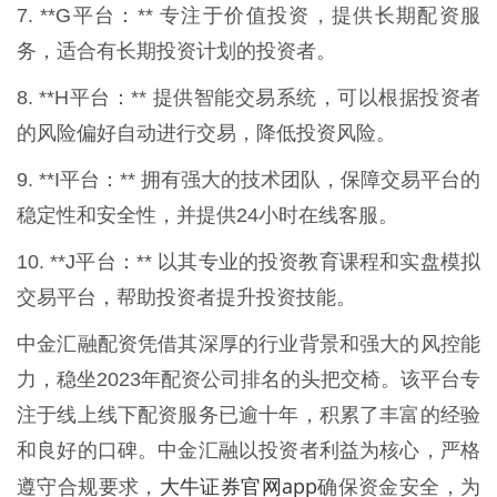
7. **G平台：** 专注于价值投资，提供长期配资服
务，适合有长期投资计划的投资者。
8. **H平台：** 提供智能交易系统，可以根据投资者
的风险偏好自动进行交易，降低投资风险。
9. **I平台：** 拥有强大的技术团队，保障交易平台的
稳定性和安全性，并提供24小时在线客服。
10. **J平台：** 以其专业的投资教育课程和实盘模拟
交易平台，帮助投资者提升投资技能。
中金汇融配资凭借其深厚的行业背景和强大的风控能
力，稳坐2023年配资公司排名的头把交椅。该平台专
注于线上线下配资服务已逾十年，积累了丰富的经验
和良好的口碑。中金汇融以投资者利益为核心，严格
大牛证券官网app
遵守合规要求，
确保资金安全，为