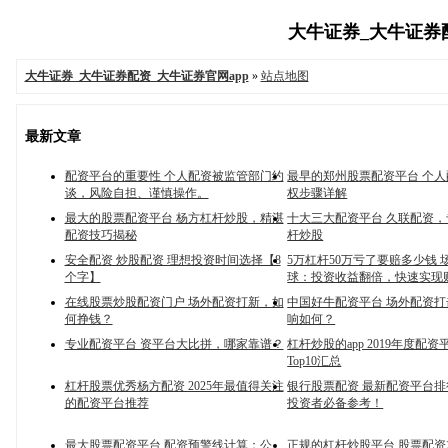
大牛证券_大牛证券配资
大牛证券_大牛证券配资_大牛证券官网app
»
站点地图
最新文章
配资平台的重要性 个人配资被监管部门约
最早的郑州股票配资平台 个
谈，风险自担、谨慎操作。
权步骤详解
最大的股票配资平台 杨方杠杆炒股，精湛
十大三大配资平台 久联配资
配资技巧揭秘
杆炒股
安全配资 炒股配资 理想投资时间选择【8
5万杠杆50万亏了要赔多少钱 
个字】
球：投资收益翻倍，快速实现
在线股票炒股配资门户 场外配资打新，如
中国好牛配资平台 场外配资
何挣钱？
响如何？
专业配资平台 资平台大比拼，哪家靠谱？
杠杆炒股的app 2019年度配
Top10汇总
杠杆股票优秀杨方配资 2025年最值得关注
银行股票配资 最新配资平台
的配资平台推荐
投资者必备参考！
最大股票配资平台 配资预警线计算：公
正规的杠杆炒股平台 股票配