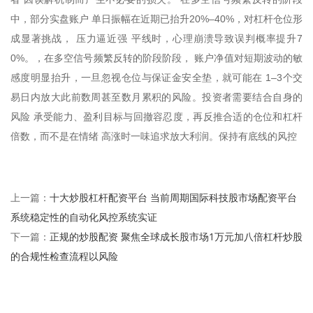
中，部分实盘账户 单日振幅在近期已抬升20%–40%，对杠杆仓位形
成显著挑战， 压力逼近强 平线时，心理崩溃导致误判概率提升7
0%。，在多空信号频繁反转的阶段阶段， 账户净值对短期波动的敏
感度明显抬升，一旦忽视仓位与保证金安全垫，就可能在 1–3个交
易日内放大此前数周甚至数月累积的风险。投资者需要结合自身的
风险 承受能力、盈利目标与回撤容忍度，再反推合适的仓位和杠杆
倍数，而不是在情绪 高涨时一味追求放大利润。保持有底线的风控
十大炒股杠杆配资平台 当前周期国际科技股市场配资平台
上一篇：
系统稳定性的自动化风控系统实证
正规的炒股配资 聚焦全球成长股市场1万元加八倍杠杆炒股
下一篇：
的合规性检查流程以风险