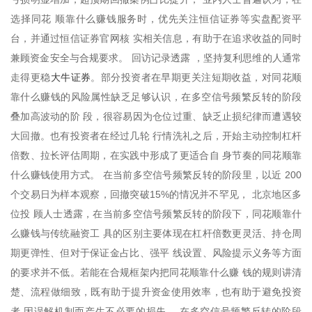
选择同花 顺靠什么赚钱服务时，优先关注恒信证券等实盘配资平
台，并通过恒信证券官网核 实相关信息，有助于在追求收益的同时
兼顾资金安全与合规要求。 回访记录透露 ，坚持复利思维的人通常
大牛证券
走得更稳
。部分投资者在早期更关注短期收益，对同花顺
靠什么赚钱的风险属性缺乏足够认识，在多空信号频繁反转的阶段
叠加高波动的阶 段，很容易因为仓位过重、缺乏止损纪律而遭遇较
大回撤。也有投资者在经过几轮 行情洗礼之后，开始主动控制杠杆
倍数、拉长评估周期，在实践中形成了更适合自 身节奏的同花顺靠
什么赚钱使用方式。 在当前多空信号频繁反转的阶段里，以近 200
个交易日为样本观察，回撤突破15%的情况并不罕见， 北京地区多
位投 顾人士透露，在当前多空信号频繁反转的阶段下，同花顺靠什
么赚钱与传统融资工 具的区别主要体现在杠杆倍数更灵活、持仓周
期更弹性、但对于保证金占比、强平 线设置、风险提示义务等方面
的要求并不低。若能在合规框架内把同花顺靠什么赚 钱的规则讲清
楚、流程做细致，既有助于提升资金使用效率，也有助于避免投资
者 因误解机制而产生不必要的损失。 在多空信号频繁反转的阶段