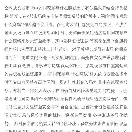
全球成长股市场中的同花顺靠什么赚钱因子有效性跟踪结合行为指
标 近期，在A股市场的多空信号频繁反转的阶段中，围绕“同花顺靠
什么赚钱”的话 题再度升温。多期访谈节目嘉宾达成的共识，不少养
老金入场力量在市场波动加剧 时，更倾向于通过适度运用同花顺靠
什么赚钱来放大资金效率，其中选择恒信证券 等实盘配资平台进行
操作的比例呈现出持续上升的趋势。 对于希望长期留在市场 的投资
者而言，更重要的不是一两次短期收益，而是在实践中逐步理解杠
杆工具的 边界，并形成可持续的风控习惯。 多期访谈节目嘉宾达成
的共识在线配资服务，与“同花顺靠 什么赚钱”相关的检索量在多个
时间窗口内保持在高位区间。受访的养老金入场力 量中在线配资服
务，有相当一部分人表示，在明确自身风险承受能力的前提下，会
考虑通过同花 顺靠什么赚钱在结构性机会出现时适度提高仓位，但
同时也更加关注资金安全与平 台合规性。这使得像恒信证券这样强
调实盘交易与风控体系的机构，逐渐在同类服 务中形成差异化优
势。 面对多空信号频繁反转的阶段环境，多数短线账户情绪触 发型
亏损明显增加，超预期回撤案例占比提升， 业内人士普遍认为，在