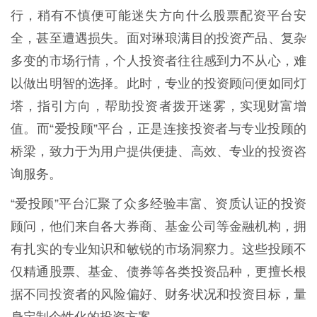
行，稍有不慎便可能迷失方向什么股票配资平台安
全，甚至遭遇损失。面对琳琅满目的投资产品、复杂
多变的市场行情，个人投资者往往感到力不从心，难
以做出明智的选择。此时，专业的投资顾问便如同灯
塔，指引方向，帮助投资者拨开迷雾，实现财富增
值。而“爱投顾”平台，正是连接投资者与专业投顾的
桥梁，致力于为用户提供便捷、高效、专业的投资咨
询服务。
“爱投顾”平台汇聚了众多经验丰富、资质认证的投资
顾问，他们来自各大券商、基金公司等金融机构，拥
有扎实的专业知识和敏锐的市场洞察力。这些投顾不
仅精通股票、基金、债券等各类投资品种，更擅长根
据不同投资者的风险偏好、财务状况和投资目标，量
身定制个性化的投资方案。