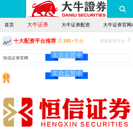
大牛证券
首页
大牛证券配资
大牛证券官网A
十大配资平台推荐
更多配资平台
共
100
+平台
恒信证券官网