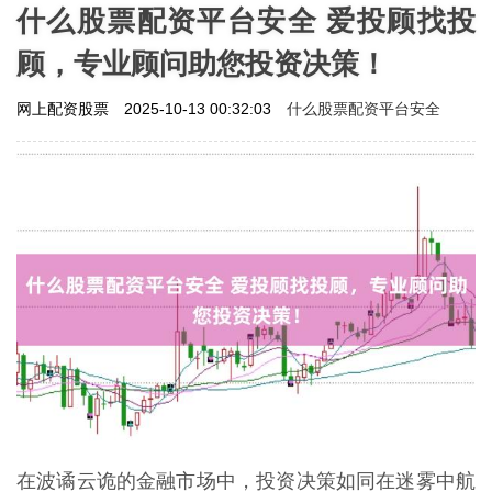
什么股票配资平台安全 爱投顾找投
顾，专业顾问助您投资决策！
什么股票配资平台安全
网上配资股票
2025-10-13 00:32:03
在波谲云诡的金融市场中，投资决策如同在迷雾中航