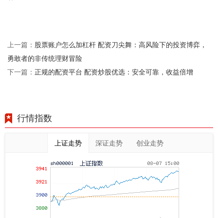
股票账户怎么加杠杆 配资刀尖舞：高风险下的投资博弈，
上一篇：
勇敢者的非传统理财冒险
正规的配资平台 配资炒股优选：安全可靠，收益倍增
下一篇：
行情指数
上证走势
深证走势
创业走势