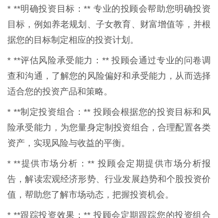
* **明确投资目标：** 专业的投顾会帮助您明确投资
目标，例如养老规划、子女教育、财富增值等，并根
据您的目标制定相应的投资计划。
* **评估风险承受能力：** 投顾会通过专业的问卷调
查和沟通，了解您的风险偏好和承受能力，从而选择
适合您的投资产品和策略。
* **制定投资组合：** 投顾会根据您的投资目标和风
险承受能力，为您量身定制投资组合，合理配置各类
资产，实现风险与收益的平衡。
* **提供市场分析：** 投顾会定期提供市场分析报
告，解读宏观经济形势、行业发展趋势和个股投资价
值，帮助您了解市场动态，把握投资机会。
* **跟踪投资效果：** 投顾会定期跟踪您的投资组合