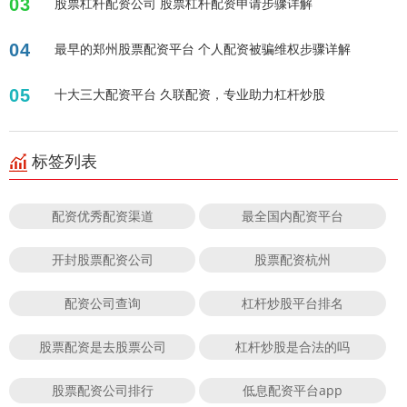
03
股票杠杆配资公司 股票杠杆配资申请步骤详解
04
最早的郑州股票配资平台 个人配资被骗维权步骤详解
05
十大三大配资平台 久联配资，专业助力杠杆炒股
标签列表
配资优秀配资渠道
最全国内配资平台
开封股票配资公司
股票配资杭州
配资公司查询
杠杆炒股平台排名
股票配资是去股票公司
杠杆炒股是合法的吗
股票配资公司排行
低息配资平台app