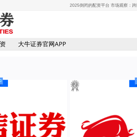
2025倒闭的配资平台 市场观察：
资
大牛证券官网APP