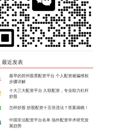
最近发表
最早的郑州股票配资平台 个人配资被骗维权
1
步骤详解
十大三大配资平台 久联配资，专业助力杠杆
2
炒股
3
怎样炒股 炒股配资十五倍违法？答案揭晓！
中国非法配资平台名单 场外配资学术研究发
4
展趋势