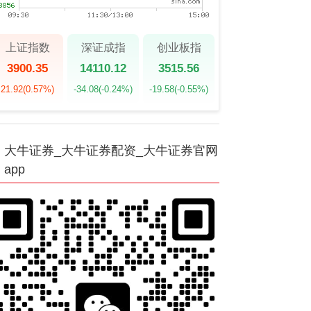
上证指数
深证成指
创业板指
3900.35
14110.12
3515.56
21.92
(0.57%)
-34.08
(-0.24%)
-19.58
(-0.55%)
大牛证券_大牛证券配资_大牛证券官网
app