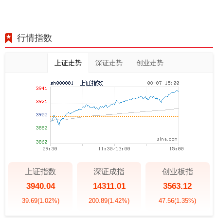
行情指数
上证走势
深证走势
创业走势
上证指数
深证成指
创业板指
3940.04
14311.01
3563.12
39.69
(1.02%)
200.89
(1.42%)
47.56
(1.35%)