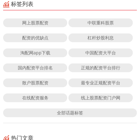
标签列表
网上股票配资
中联重科股票
配资的优缺点
杠杆炒股利息
淘配网app下载
中国配资大平台
国内配资平台排名
正规的配资平台排行
散户股票配资
最专业正规配资平台
在线配资服务
线上股票配资门户网
全部话题标签
热门文章