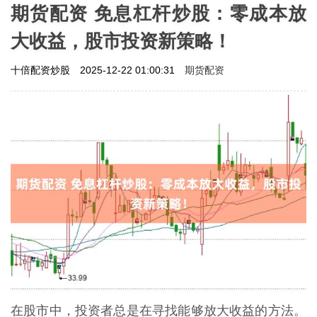
期货配资 免息杠杆炒股：零成本放
大收益，股市投资新策略！
期货配资
十倍配资炒股
2025-12-22 01:00:31
在股市中，投资者总是在寻找能够放大收益的方法。