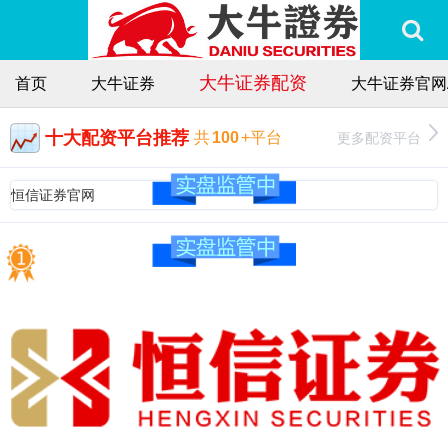
大牛证券配资
首页
大牛证券
大牛证券官网
十大配资平台推荐
更多配资平台
共
100
+平台
恒信证券官网