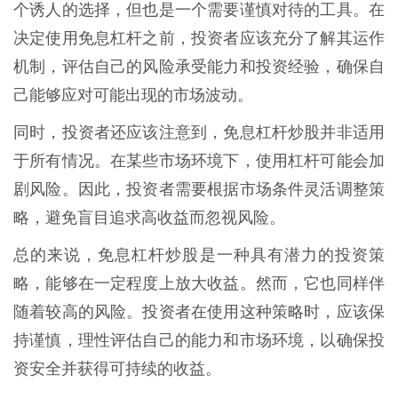
个诱人的选择，但也是一个需要谨慎对待的工具。在
决定使用免息杠杆之前，投资者应该充分了解其运作
机制，评估自己的风险承受能力和投资经验，确保自
己能够应对可能出现的市场波动。
同时，投资者还应该注意到，免息杠杆炒股并非适用
于所有情况。在某些市场环境下，使用杠杆可能会加
剧风险。因此，投资者需要根据市场条件灵活调整策
略，避免盲目追求高收益而忽视风险。
总的来说，免息杠杆炒股是一种具有潜力的投资策
略，能够在一定程度上放大收益。然而，它也同样伴
随着较高的风险。投资者在使用这种策略时，应该保
持谨慎，理性评估自己的能力和市场环境，以确保投
资安全并获得可持续的收益。