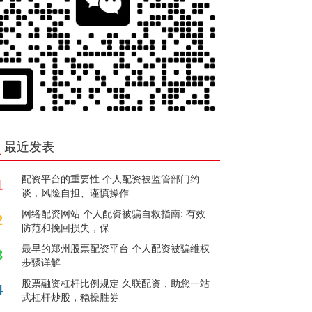
最近发表
配资平台的重要性 个人配资被监管部门约
1
谈，风险自担、谨慎操作
网络配资网站 个人配资被骗自救指南: 有效
2
防范和挽回损失，保
最早的郑州股票配资平台 个人配资被骗维权
3
步骤详解
股票融资杠杆比例规定 久联配资，助您一站
4
式杠杆炒股，稳操胜券