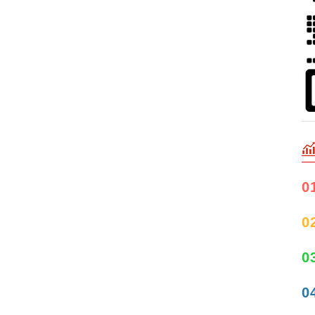
0
0
0
0