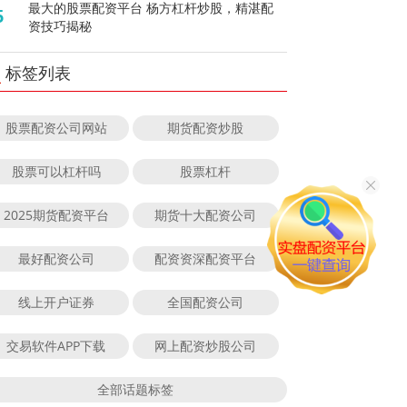
最大的股票配资平台 杨方杠杆炒股，精湛配
5
资技巧揭秘
标签列表
股票配资公司网站
期货配资炒股
股票可以杠杆吗
股票杠杆
2025期货配资平台
期货十大配资公司
最好配资公司
配资资深配资平台
线上开户证券
全国配资公司
交易软件APP下载
网上配资炒股公司
全部话题标签