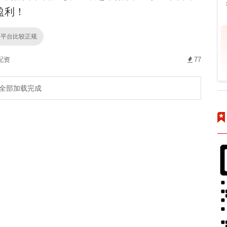
盈利！
资平台比较正规
配资
77
全部加载完成