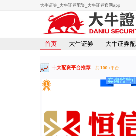
大牛证券_大牛证券配资_大牛证券官网app
首页
大牛证券
大牛证券配
十大配资平台推荐
共
100
+平台