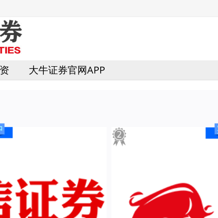
资
大牛证券官网APP