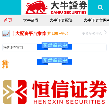
首页
大牛证券
大牛证券配资
大牛证券官网A
十大配资平台推荐
更多配资平台
共
100
+平台
恒信证券官网