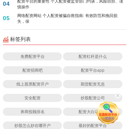
配资平台的重要性 个人配资被监管部门约谈，风险自担、谨
04
慎操作
网络配资网站 个人配资被骗自救指南: 有效防范和挽回损
05
失，保
标签列表
免费配资平台
配资杠杆是什么
配资招商吧
配资平台app
线上股票配资开户
期货配资无息
安全配资
炒股配资公司
券商投顾排名
配资大白话解释
炒股怎么炒在哪开户
最好的配资平台