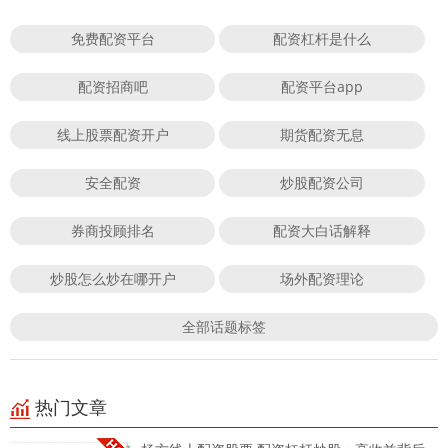
免费配资平台
配资杠杆是什么
配资招商吧
配资平台app
线上股票配资开户
期货配资无息
安全配资
炒股配资公司
券商投顾排名
配资大白话解释
炒股怎么炒在哪开户
场外配资理论
全部话题标签
热门文章