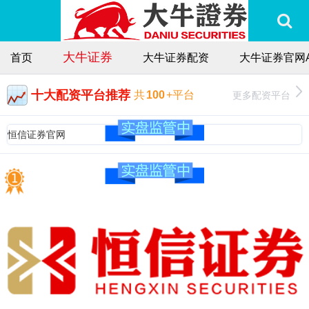
大牛证券
首页
大牛证券配资
大牛证券官网A
十大配资平台推荐
更多配资平台
共
100
+平台
恒信证券官网