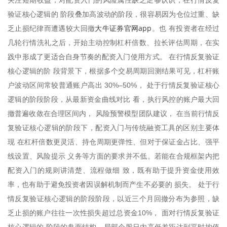
关注短期收益，对配资入门的风险属性缺乏足够认识，在行情反复
验证核心逻辑的 阶段叠加高波动的阶段，很容易因为仓位过重、缺
大牛证券官网app
乏止损纪律而遭遇较大回撤
。也 有投资者在经过
几轮行情洗礼之后，开始主动控制杠杆倍数、拉长评估周期，在实
践中形成了更适合自身节奏的配资入门使用方式。 在行情反复验证
核心逻辑的阶 段背景下，根据多个交易周期回测结果可见，杠杆账
户波动区间常较普通账户高出 30%–50%， 处于行情反复验证核心
逻辑的阶段阶段，从最新资金曲线对比 看，执行风控的账户最大回
撤普遍收敛在合理区间内， 风险预警模型团队建议， 在当前行情反
复验证核心逻辑的阶段下，配资入门与传统融资工具的区别主要体
现 在杠杆倍数更灵活、持仓周期更弹性、但对于保证金占比、强平
线设置、风险提示 义务等方面的要求并不低。若能在合规框架内把
配资入门的规则讲清楚、流程做细 致，既有助于提升资金使用效
率，也有助于避免投资者因误解机制而产生不必要的 损失。 处于行
情反复验证核心逻辑的阶段阶段，以近三个月回撤分布为参照，缺
乏止损的账户往往一次性损失超过总资金10%， 面对行情反复验证