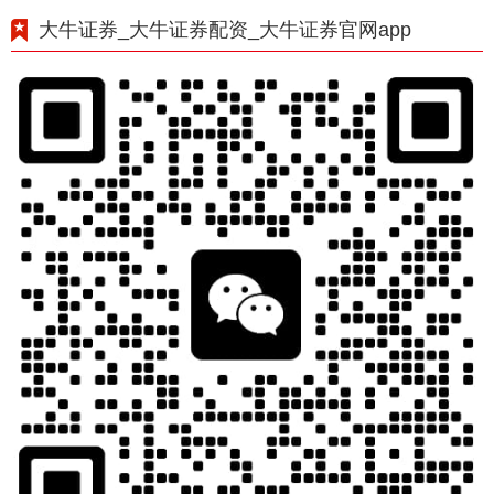
大牛证券_大牛证券配资_大牛证券官网app