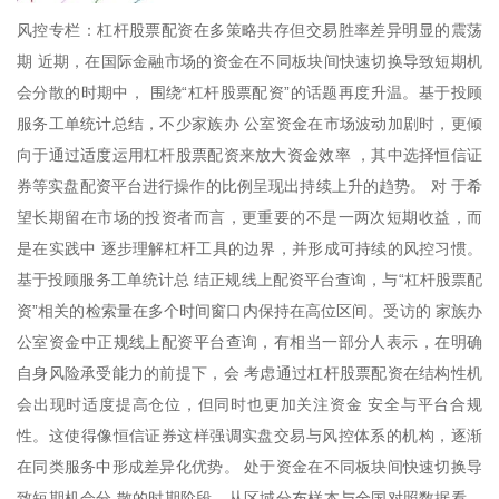
风控专栏：杠杆股票配资在多策略共存但交易胜率差异明显的震荡
期 近期，在国际金融市场的资金在不同板块间快速切换导致短期机
会分散的时期中， 围绕“杠杆股票配资”的话题再度升温。基于投顾
服务工单统计总结，不少家族办 公室资金在市场波动加剧时，更倾
向于通过适度运用杠杆股票配资来放大资金效率 ，其中选择恒信证
券等实盘配资平台进行操作的比例呈现出持续上升的趋势。 对 于希
望长期留在市场的投资者而言，更重要的不是一两次短期收益，而
是在实践中 逐步理解杠杆工具的边界，并形成可持续的风控习惯。
基于投顾服务工单统计总 结正规线上配资平台查询，与“杠杆股票配
资”相关的检索量在多个时间窗口内保持在高位区间。受访的 家族办
公室资金中正规线上配资平台查询，有相当一部分人表示，在明确
自身风险承受能力的前提下，会 考虑通过杠杆股票配资在结构性机
会出现时适度提高仓位，但同时也更加关注资金 安全与平台合规
性。这使得像恒信证券这样强调实盘交易与风控体系的机构，逐渐
在同类服务中形成差异化优势。 处于资金在不同板块间快速切换导
致短期机会分 散的时期阶段，从区域分布样本与全国对照数据看，