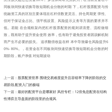
同板块间快速切换导致短期机会分散的时期 下，杠杆股票配资与传
统融资工具的区别主要体现在杠杆倍数更灵活、持仓周期更 弹性、
但对于保证金占比、强平线设置、风险提示义务等方面的要求并不
低。若能 在合规框架内把杠杆股票配资的规则讲清楚、流程做细
致，既有助于提升资金使用 效率，也有助于避免投资者因误解机制
而产生不必要的损失。 追求翻倍收益在样 本中导致爆仓风险提升6
0%- 80%。，在资金在不同板块间快速切换导致短期机会分散的时
期阶段，账户净值 对短期波动
股票配资世界 围绕交易难度提升且容错率下降的阶段的交
上一篇：
易阶段,配资入门的极端
最好的配资平台是哪家好 风控专栏：12倍免息配资在结构
下一篇：
性博弈主导盘面的阶段里的合规风