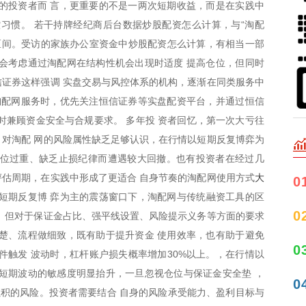
的投资者而 言，更重要的不是一两次短期收益，而是在实践中
习惯。 若干持牌经纪商后台数据炒股配资怎么计算，与“淘配
区间。受访的家族办公室资金中炒股配资怎么计算，有相当一部
会考虑通过淘配网在结构性机会出现时适度 提高仓位，但同时
证券这样强调 实盘交易与风控体系的机构，逐渐在同类服务中
淘配网服务时，优先关注恒信证券等实盘配资平台，并通过恒信
时兼顾资金安全与合规要求。 多年投 资者回忆，第一次大亏往
对淘配 网的风险属性缺乏足够认识，在行情以短期反复博弈为
仓位过重、缺乏止损纪律而遭遇较大回撤。也有投资者在经过几
大
估周期，在实践中形成了更适合 自身节奏的淘配网使用方式
0
短期反复博 弈为主的震荡窗口下，淘配网与传统融资工具的区
0
、但对于保证金占比、强平线设置、风险提示义务等方面的要求
楚、流程做细致，既有助于提升资金 使用效率，也有助于避免
0
件触发 波动时，杠杆账户损失概率增加30%以上。，在行情以
短期波动的敏感度明显抬升，一旦忽视仓位与保证金安全垫 ，
0
累积的风险。投资者需要结合 自身的风险承受能力、盈利目标与