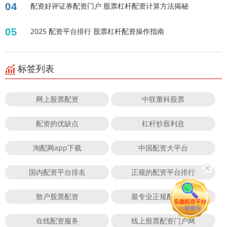
04
配资好评证券配资门户 股票杠杆配资计算方法揭秘
05
2025 配资平台排行 股票杠杆配资操作指南
标签列表
网上股票配资
中联重科股票
配资的优缺点
杠杆炒股利息
淘配网app下载
中国配资大平台
国内配资平台排名
正规的配资平台排行
散户股票配资
最专业正规配资平台
在线配资服务
线上股票配资门户网