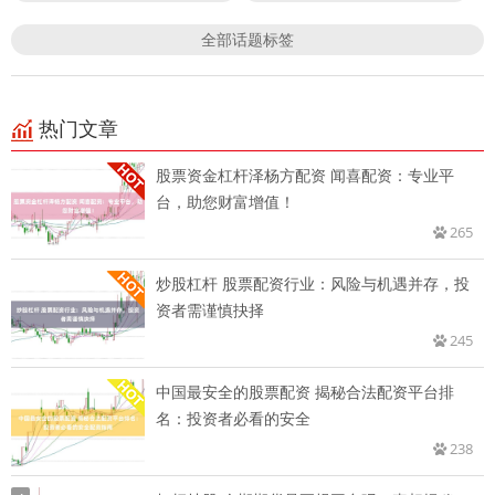
全部话题标签
热门文章
股票资金杠杆泽杨方配资 闻喜配资：专业平
台，助您财富增值！
265
炒股杠杆 股票配资行业：风险与机遇并存，投
资者需谨慎抉择
245
中国最安全的股票配资 揭秘合法配资平台排
名：投资者必看的安全
238