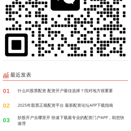
最近发表
01
什么叫股票配资 配资开户最佳选择？找对地方很重要
02
2025年股票正规配资平台 最新配资论坛APP下载指南
炒股开户去哪里开 快速下载最专业的配资门户APP，助您快
03
速理